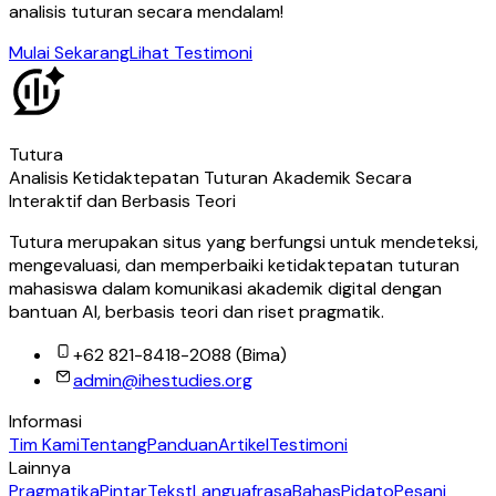
analisis tuturan secara mendalam!
Mulai Sekarang
Lihat Testimoni
Tutura
Analisis Ketidaktepatan Tuturan Akademik Secara
Interaktif dan Berbasis Teori
Tutura merupakan situs yang berfungsi untuk mendeteksi,
mengevaluasi, dan memperbaiki ketidaktepatan tuturan
mahasiswa dalam komunikasi akademik digital dengan
bantuan AI, berbasis teori dan riset pragmatik.
+62 821-8418-2088 (Bima)
admin@ihestudies.org
Informasi
Tim Kami
Tentang
Panduan
Artikel
Testimoni
Lainnya
Pragmatika
PintarTekst
Languafrasa
BahasPidato
Pesani